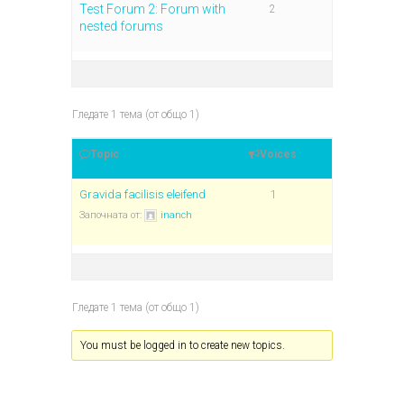
Test Forum 2: Forum with
2
nested forums
Гледате 1 тема (от общо 1)
Topic
Voices
Gravida facilisis eleifend
1
Започната от:
inanch
Гледате 1 тема (от общо 1)
You must be logged in to create new topics.