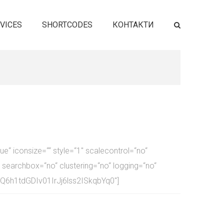
VICES
SHORTCODES
КОНТАКТИ
ue“ iconsize=““ style=“1″ scalecontrol=“no“
searchbox=“no“ clustering=“no“ logging=“no“
EQ6h1tdGDIv01IrJj6lss2ISkqbYq0″]