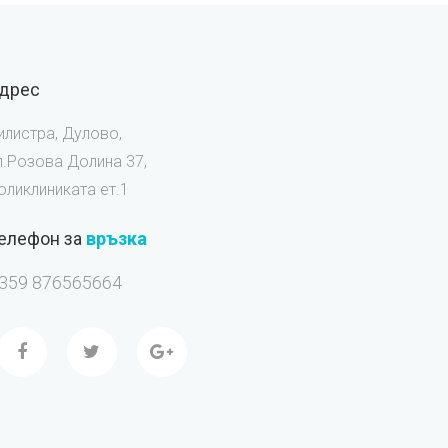
дрес
илистра, Дулово,
л.Розова Долина 37,
оликлиниката ет.1
елефон за
връзка
359 876565664