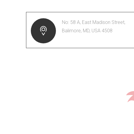
No: 58 A, East Madison Street,
Balimore, MD, USA 4508