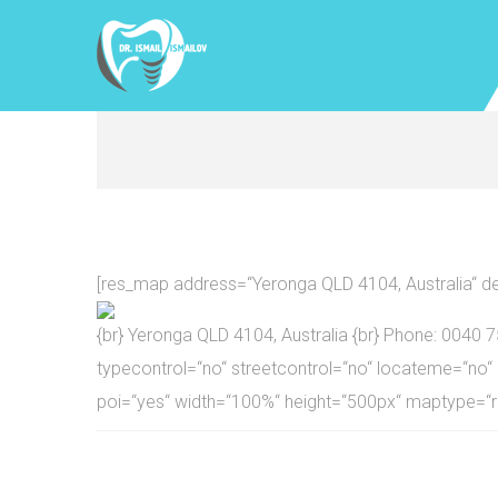
[res_map address=“Yeronga QLD 4104, Australia“ de
{br} Yeronga QLD 4104, Australia {br} Phone: 0040 7
typecontrol=“no“ streetcontrol=“no“ locateme=“no“
poi=“yes“ width=“100%“ height=“500px“ maptype=“