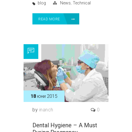
,
blog
News
Technical
READ MORE
18
юни 2015
by
inanch
0
Dental Hygiene – A Must