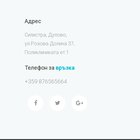
Адрес
Силистра, Дулово,
ул.Розова Долина 37,
Поликлиниката ет.1
Телефон за
връзка
+359 876565664