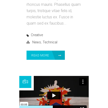
rhoncus mauris. Phasellus quam
turpis, tristique vitae felis id,
molestie luctus ex. Fusce in
quam sed ex faucibus...
Creative
,
News
Technical
READ MORE