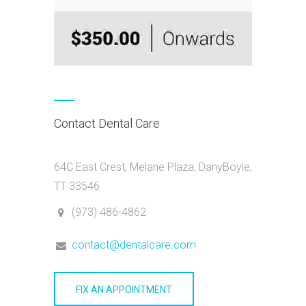
Contact Dental Care
64C East Crest, Melane Plaza, DanyBoyle,
TT 33546
(973) 486-4862
contact@dentalcare.com
FIX AN APPOINTMENT