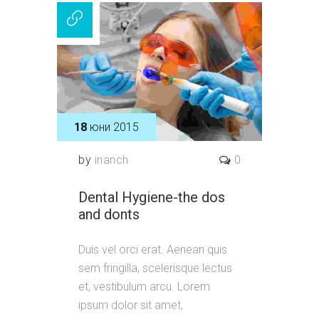
18
юни 2015
by
inanch
0
Dental Hygiene-the dos
and donts
Duis vel orci erat. Aenean quis
sem fringilla, scelerisque lectus
et, vestibulum arcu. Lorem
ipsum dolor sit amet,