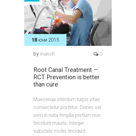
18
юни 2015
by
inanch
0
Root Canal Treatment –
RCT Prevention is better
than cure
Maecenas interdum turpis vitae
consectetur porttitor. Donec vel
sem in nulla fringilla pretium non
tincidunt mauris. Integer
vulputate mollis tincidunt.