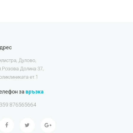
дрес
илистра, Дулово,
л.Розова Долина 37,
оликлиниката ет.1
елефон за
връзка
359 876565664