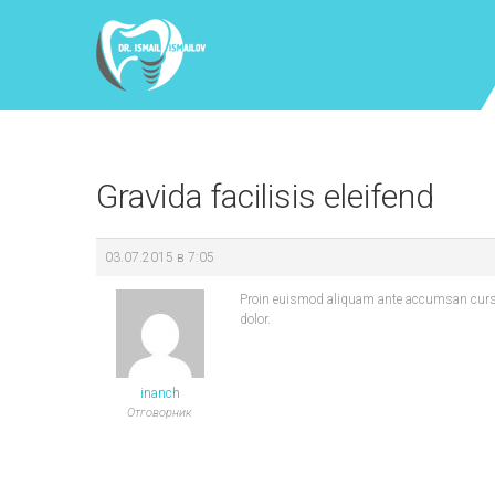
Gravida facilisis eleifend
03.07.2015 в 7:05
Proin euismod aliquam ante accumsan cursus.
dolor.
inanch
Отговорник