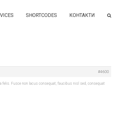
VICES
SHORTCODES
КОНТАКТИ
#4600
la felis. Fusce non lacus consequat, faucibus nisl sed, consequat