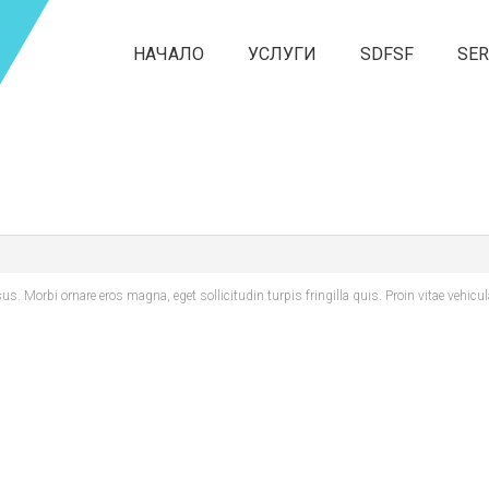
НАЧАЛО
УСЛУГИ
SDFSF
SER
 Morbi ornare eros magna, eget sollicitudin turpis fringilla quis. Proin vitae vehicu