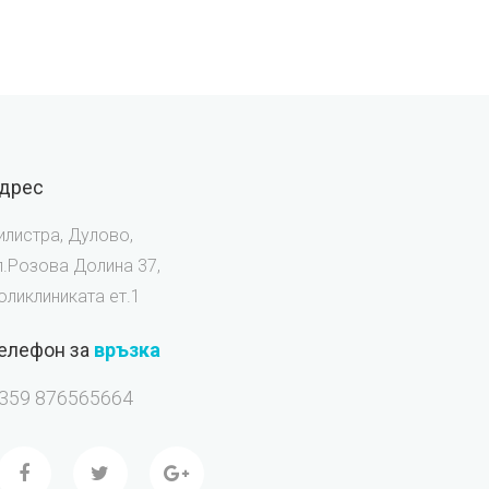
дрес
илистра, Дулово,
л.Розова Долина 37,
оликлиниката ет.1
елефон за
връзка
359 876565664