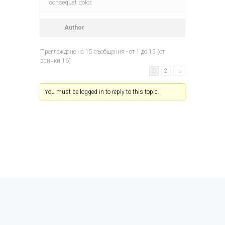
consequat dolor.
Author
Преглеждане на 15 съобщения - от 1 до 15 (от
всички 16)
1
2
→
You must be logged in to reply to this topic.