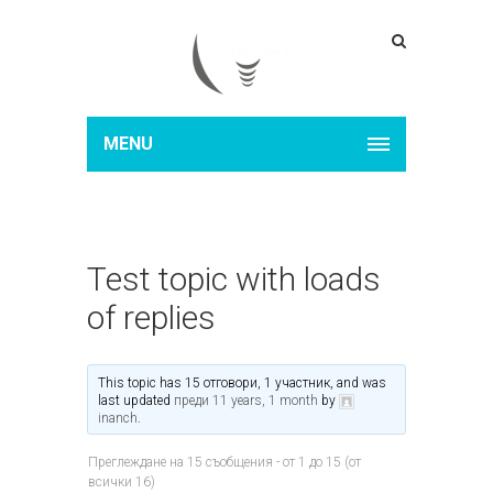
MENU
Test topic with loads
of replies
This topic has 15 отговори, 1 участник, and was
last updated
преди 11 years, 1 month
by
inanch
.
Преглеждане на 15 съобщения - от 1 до 15 (от
всички 16)