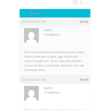
1
2
→
Author
03.07.2015 в 7:05
#4608
inanch
Отговорник
Proin euismod aliquam ante accumsan cursus.
Morbi ornare eros magna, eget sollicitudin
turpis fringilla quis. Proin vitae vehicula felis.
Fusce non lacus consequat, faucibus nisl sed,
consequat dolor.
03.07.2015 в 7:05
#4609
inanch
Отговорник