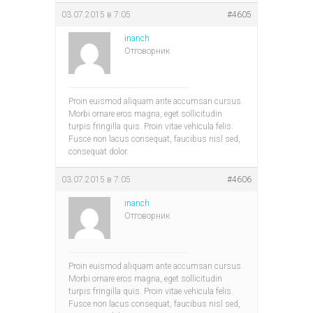
03.07.2015 в 7:05
#4605
inanch
Отговорник
Proin euismod aliquam ante accumsan cursus.
Morbi ornare eros magna, eget sollicitudin
turpis fringilla quis. Proin vitae vehicula felis.
Fusce non lacus consequat, faucibus nisl sed,
consequat dolor.
03.07.2015 в 7:05
#4606
inanch
Отговорник
Proin euismod aliquam ante accumsan cursus.
Morbi ornare eros magna, eget sollicitudin
turpis fringilla quis. Proin vitae vehicula felis.
Fusce non lacus consequat, faucibus nisl sed,