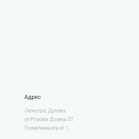
Адрес
Силистра, Дулово,
ул.Розова Долина 37,
Поликлиниката ет.1