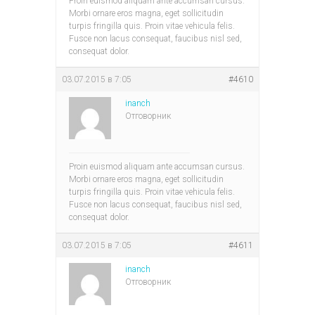
Proin euismod aliquam ante accumsan cursus.
Morbi ornare eros magna, eget sollicitudin
turpis fringilla quis. Proin vitae vehicula felis.
Fusce non lacus consequat, faucibus nisl sed,
consequat dolor.
03.07.2015 в 7:05
#4610
inanch
Отговорник
Proin euismod aliquam ante accumsan cursus.
Morbi ornare eros magna, eget sollicitudin
turpis fringilla quis. Proin vitae vehicula felis.
Fusce non lacus consequat, faucibus nisl sed,
consequat dolor.
03.07.2015 в 7:05
#4611
inanch
Отговорник