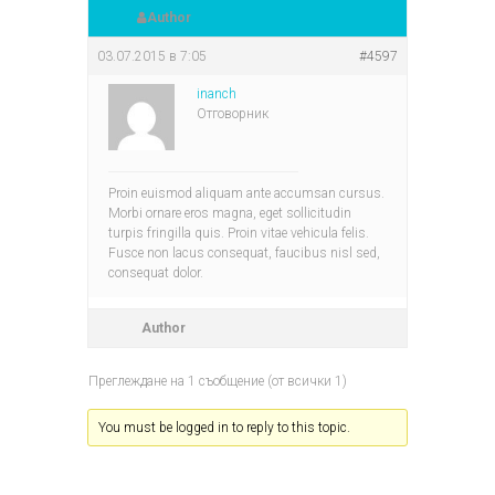
Author
03.07.2015 в 7:05
#4597
inanch
Отговорник
Proin euismod aliquam ante accumsan cursus.
Morbi ornare eros magna, eget sollicitudin
turpis fringilla quis. Proin vitae vehicula felis.
Fusce non lacus consequat, faucibus nisl sed,
consequat dolor.
Author
Преглеждане на 1 съобщение (от всички 1)
You must be logged in to reply to this topic.